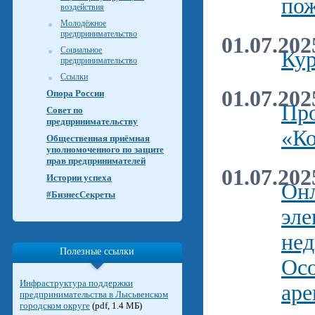
пож
воздействия
Молодёжное
предпринимательство
01.07.202
Социальное
Кур
предпринимательство
Ссылки
01.07.202
Опора России
Про
Совет по
предпринимательству
«Ко
Общественная приёмная
уполномоченного по защите
прав предпринимателей
01.07.202
Истории успеха
Онл
#БизнесСекреты
эле
нед
Полезные ссылки
Осо
Инфраструктура поддержки
ар
предпринимательства в Лысьвенском
городском округе
(pdf, 1.4 МБ)