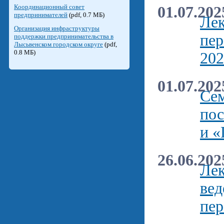
Координационный совет
01.07.202
предпринимателей
(pdf, 0.7 МБ)
Лек
Организация инфраструктуры
пер
поддержки предпринимательства в
Лысьвенском городском округе
(pdf,
0.8 МБ)
202
01.07.202
Сем
пос
и «
26.06.202
Лек
вед
пер