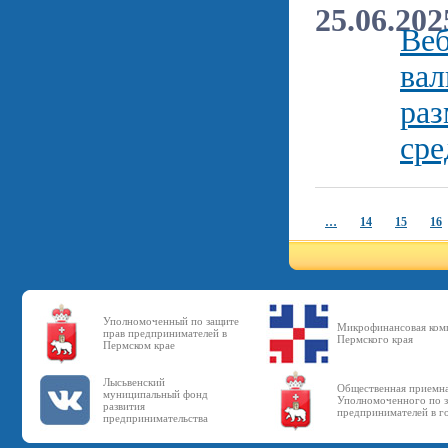
25.06.202
Веб
вал
ра
сре
…
14
15
16
Уполномоченный по защите
Микрофинансовая ком
прав предпринимателей в
Пермского края
Пермском крае
Лысьвенский
Общественная приемн
муниципальный фонд
Уполномоченного по з
развития
предпринимателей в г
предпринимательства