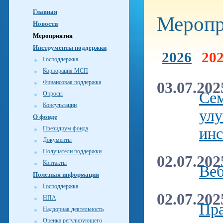
Главная
Меропр
Новости
Мероприятия
Инструменты поддержки
2026
20
Господдержка
Корпорация МСП
Финансовая поддержка
03.07.202
Сем
Опросы
Консультации
улу
О фонде
Президиум фонда
инс
Документы
Получатели поддержки
02.07.202
Контакты
Веб
Полезная информация
Господдержка
02.07.202
НПА
Пра
Надзорная деятельность
Оценка регулирующего