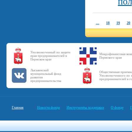
пол
…
18
19
20
Уполномоченный по защите
Микрофинансовая ком
прав предпринимателей в
Пермского края
Пермском крае
Лысьвенский
Общественная приемн
муниципальный фонд
Уполномоченного по з
развития
предпринимателей в г
предпринимательства
Главная
Новости фонда
Инструменты поддержки
О фонде
П