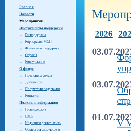
Главная
Меропр
Новости
Мероприятия
Инструменты поддержки
2026
20
Господдержка
Корпорация МСП
Финансовая поддержка
03.07.202
Фор
Опросы
Консультации
упр
О фонде
Президиум фонда
03.07.202
Документы
Обр
Получатели поддержки
Контакты
спр
Полезная информация
Господдержка
01.07.202
НПА
V 
Надзорная деятельность
Оценка регулирующего