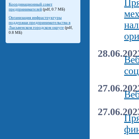
Пря
Координационный совет
предпринимателей
(pdf, 0.7 МБ)
мех
Организация инфраструктуры
нал
поддержки предпринимательства в
Лысьвенском городском округе
(pdf,
0.8 МБ)
ори
28.06.202
Веб
соц
27.06.202
Веб
27.06.202
Пря
фин