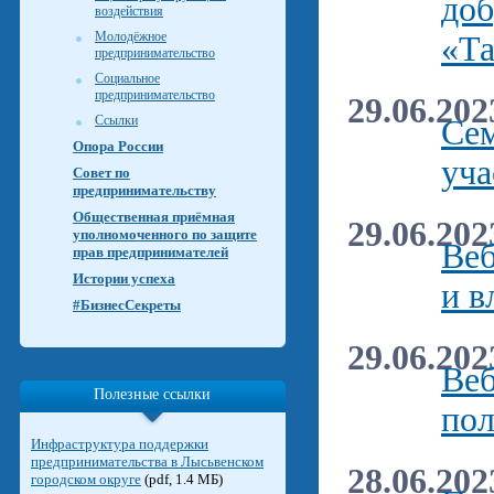
доб
воздействия
Молодёжное
«Та
предпринимательство
Социальное
предпринимательство
29.06.202
Ссылки
Сем
Опора России
уча
Совет по
предпринимательству
Общественная приёмная
29.06.202
уполномоченного по защите
Веб
прав предпринимателей
Истории успеха
и в
#БизнесСекреты
29.06.202
Веб
Полезные ссылки
пол
Инфраструктура поддержки
предпринимательства в Лысьвенском
28.06.202
городском округе
(pdf, 1.4 МБ)