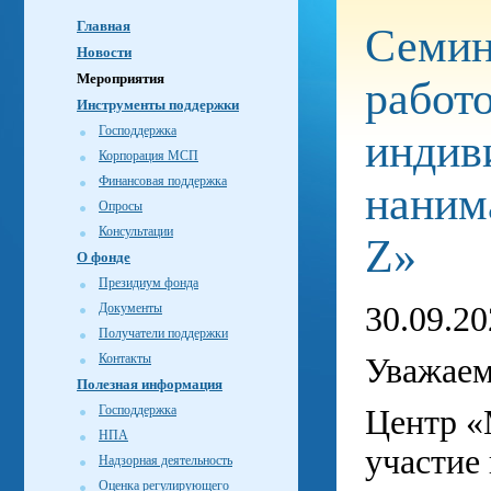
Главная
Семин
Новости
Мероприятия
работ
Инструменты поддержки
Господдержка
индив
Корпорация МСП
Финансовая поддержка
наним
Опросы
Консультации
Z»
О фонде
Президиум фонда
Документы
30.09.2
Получатели поддержки
Контакты
Уважаем
Полезная информация
Господдержка
Центр «
НПА
участие 
Надзорная деятельность
Оценка регулирующего