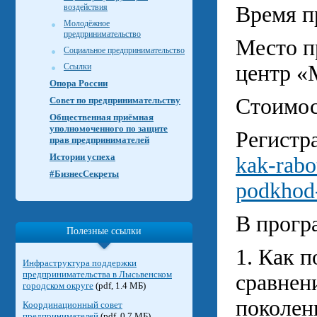
воздействия
Время пр
Молодёжное
предпринимательство
Место пр
Социальное предпринимательство
центр «
Ссылки
Опора России
Стоимос
Совет по предпринимательству
Общественная приёмная
уполномоченного по защите
Регистр
прав предпринимателей
Истории успеха
kak-rabo
#БизнесСекреты
podkhod-
В прогр
Полезные ссылки
1. Как 
Инфраструктура поддержки
предпринимательства в Лысьвенском
сравнен
городском округе
(pdf, 1.4 МБ)
поколен
Координационный совет
предпринимателей
(pdf, 0.7 МБ)