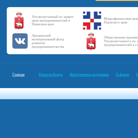
Уполномоченный по защите
Микрофинансовая ком
прав предпринимателей в
Пермского края
Пермском крае
Лысьвенский
Общественная приемн
муниципальный фонд
Уполномоченного по з
развития
предпринимателей в г
предпринимательства
Главная
Новости фонда
Инструменты поддержки
О фонде
П