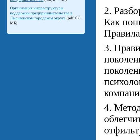
2. Разб
Организация инфраструктуры
поддержки предпринимательства в
Лысьвенском городском округе
(pdf, 0.8
Как пон
МБ)
Правила
3. Прав
поколен
поколен
психоло
компани
4. Метод
облегчи
отфильт