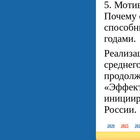
5. Моти
Почему 
способн
годами.
Реализа
среднег
продолж
«Эффект
инициир
России.
2026
2025
20