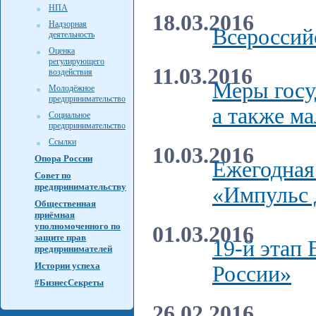
НПА
18.03.2016
Надзорная
Всероссий
деятельность
Оценка
регулирующего
11.03.2016
воздействия
Меры госу
Молодёжное
предпринимательство
а также ма
Социальное
предпринимательство
Ссылки
10.03.2016
Опора России
Ежегодная
Совет по
предпринимательству
«Импульс 
Общественная
приёмная
уполномоченного по
01.03.2016
защите прав
19-й этап
предпринимателей
Истории успеха
России»
#БизнесСекреты
26.02.2016