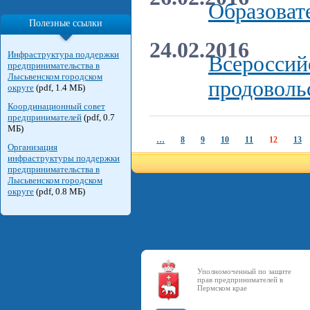
Образоват
Полезные ссылки
24.02.2016
Инфраструктура поддержки
Всероссий
предпринимательства в
Лысьвенском городском
продоволь
округе
(pdf, 1.4 МБ)
Координационный совет
предпринимателей
(pdf, 0.7
МБ)
…
8
9
10
11
12
13
Организация
инфраструктуры поддержки
предпринимательства в
Лысьвенском городском
округе
(pdf, 0.8 МБ)
Уполномоченный по защите
прав предпринимателей в
Пермском крае