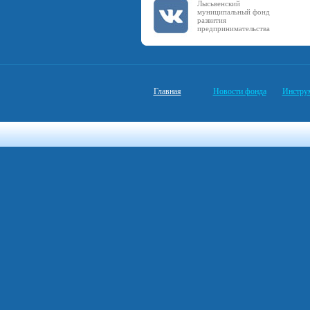
Лысьвенский
муниципальный фонд
развития
предпринимательства
Главная
Новости фонда
Инстру