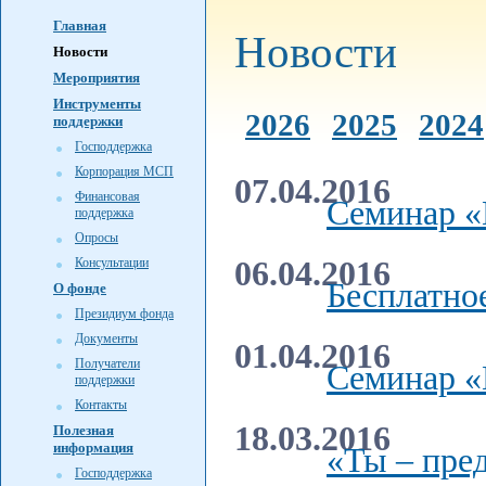
Главная
Новости
Новости
Мероприятия
Инструменты
2026
2025
2024
поддержки
Господдержка
Корпорация МСП
07.04.2016
Финансовая
Семинар «
поддержка
Опросы
Консультации
06.04.2016
Бесплатно
О фонде
Президиум фонда
Документы
01.04.2016
Получатели
Семинар «
поддержки
Контакты
18.03.2016
Полезная
информация
«Ты – пре
Господдержка