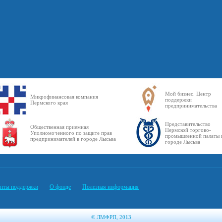
Мой бизнес. Центр
Микрофинансовая компания
поддержки
Пермского края
предпринимательства
Представительство
Общественная приемная
Пермской торгово-
Уполномоченного по защите прав
промышленной палаты 
предпринимателей в городе Лысьва
городе Лысьва
нты поддержки
О фонде
Полезная информация
© ЛМФРП, 2013