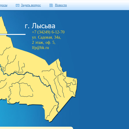
просы
Задать вопрос
Новости
+7 (34249) 6-12-70
ул. Садовая, 34а,
2 этаж, оф. 5,
lfp@bk.ru