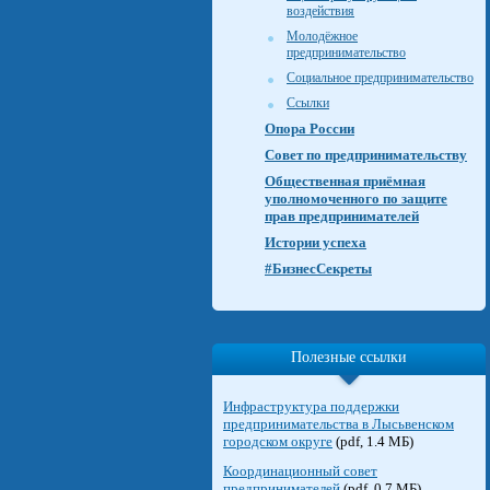
воздействия
Молодёжное
предпринимательство
Социальное предпринимательство
Ссылки
Опора России
Совет по предпринимательству
Общественная приёмная
уполномоченного по защите
прав предпринимателей
Истории успеха
#БизнесСекреты
Полезные ссылки
Инфраструктура поддержки
предпринимательства в Лысьвенском
городском округе
(pdf, 1.4 МБ)
Координационный совет
предпринимателей
(pdf, 0.7 МБ)