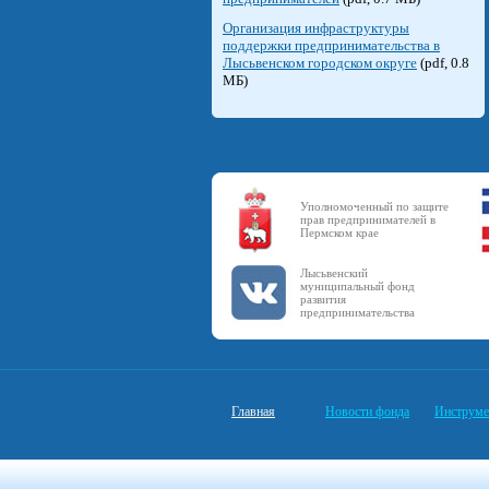
Организация инфраструктуры
поддержки предпринимательства в
Лысьвенском городском округе
(pdf, 0.8
МБ)
Уполномоченный по защите
прав предпринимателей в
Пермском крае
Лысьвенский
муниципальный фонд
развития
предпринимательства
Главная
Новости фонда
Инструме