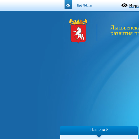
Вер
lfp@bk.ru
Лысьвенск
развития п
Наше всё