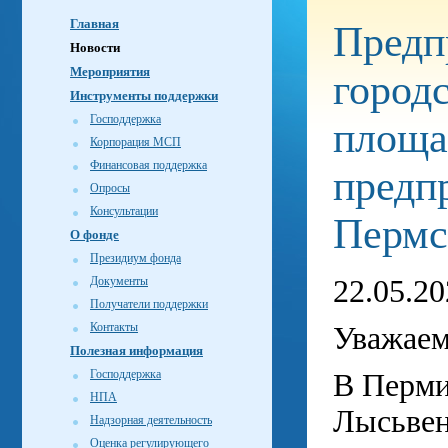
Главная
Предп
Новости
Мероприятия
город
Инструменты поддержки
Господдержка
площа
Корпорация МСП
Финансовая поддержка
предп
Опросы
Консультации
Пермс
О фонде
Президиум фонда
Документы
22.05.2
Получатели поддержки
Контакты
Уважаем
Полезная информация
Господдержка
В Перми
НПА
Лысьвен
Надзорная деятельность
Оценка регулирующего