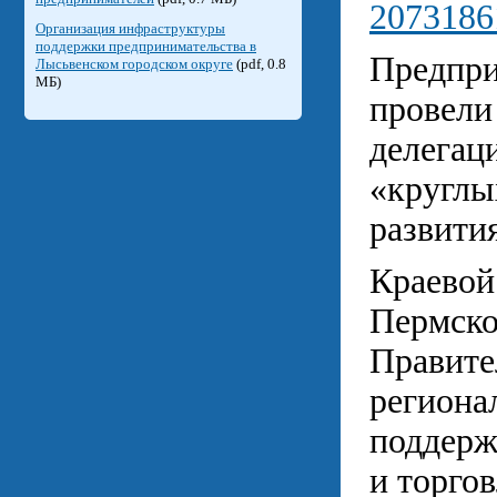
2073186
Организация инфраструктуры
поддержки предпринимательства в
Предпри
Лысьвенском городском округе
(pdf, 0.8
МБ)
провели
делегац
«круглы
развити
Краевой
Пермско
Правите
региона
поддерж
и торго