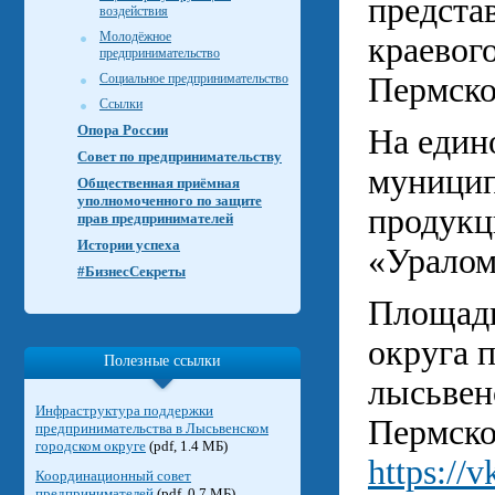
предста
воздействия
Молодёжное
краевог
предпринимательство
Социальное предпринимательство
Пермско
Ссылки
Опора России
На един
Совет по предпринимательству
муницип
Общественная приёмная
уполномоченного по защите
продук
прав предпринимателей
Истории успеха
«Уралом
#БизнесСекреты
Площадк
округа 
Полезные ссылки
лысьвен
Инфраструктура поддержки
Пермско
предпринимательства в Лысьвенском
городском округе
(pdf, 1.4 МБ)
https://
Координационный совет
предпринимателей
(pdf, 0.7 МБ)