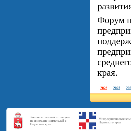
развити
Форум н
предпри
поддерж
предпри
среднег
края.
2026
2025
20
Уполномоченный по защите
Микрофинансовая ком
прав предпринимателей в
Пермского края
Пермском крае