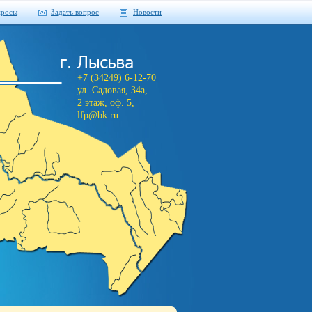
просы
Задать вопрос
Новости
+7 (34249) 6-12-70
ул. Садовая, 34а,
2 этаж, оф. 5,
lfp@bk.ru