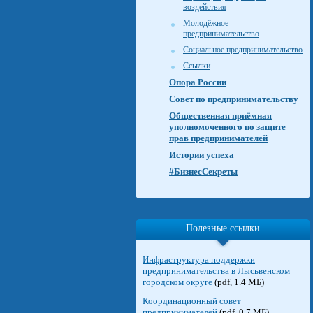
воздействия
Молодёжное
предпринимательство
Социальное предпринимательство
Ссылки
Опора России
Совет по предпринимательству
Общественная приёмная
уполномоченного по защите
прав предпринимателей
Истории успеха
#БизнесСекреты
Полезные ссылки
Инфраструктура поддержки
предпринимательства в Лысьвенском
городском округе
(pdf, 1.4 МБ)
Координационный совет
предпринимателей
(pdf, 0.7 МБ)