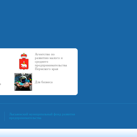
Агентство по
развитию малого и
среднего
предпринимательства
Пермского края
Для бизнеса
в
Лысьвенский муниципальный фонд развития
предпринимательства