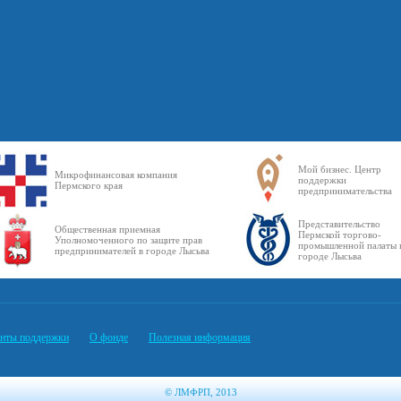
Мой бизнес. Центр
Микрофинансовая компания
поддержки
Пермского края
предпринимательства
Представительство
Общественная приемная
Пермской торгово-
Уполномоченного по защите прав
промышленной палаты 
предпринимателей в городе Лысьва
городе Лысьва
нты поддержки
О фонде
Полезная информация
© ЛМФРП, 2013