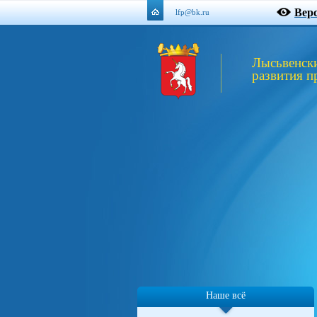
Вер
lfp@bk.ru
Лысьвенск
развития п
Наше всё