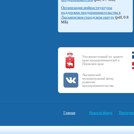
Организация инфраструктуры
поддержки предпринимательства в
Лысьвенском городском округе
(pdf, 0.8
МБ)
Уполномоченный по защите
прав предпринимателей в
Пермском крае
Лысьвенский
муниципальный фонд
развития
предпринимательства
Главная
Новости фонда
Инструме