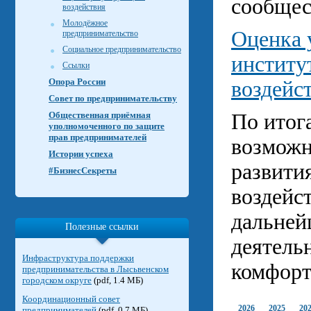
сообщес
воздействия
Молодёжное
Оценка 
предпринимательство
Социальное предпринимательство
институ
Ссылки
Опора России
воздейс
Совет по предпринимательству
Общественная приёмная
По итог
уполномоченного по защите
прав предпринимателей
возможн
Истории успеха
развити
#БизнесСекреты
воздейст
дальней
Полезные ссылки
деятель
Инфраструктура поддержки
комфорт
предпринимательства в Лысьвенском
городском округе
(pdf, 1.4 МБ)
Координационный совет
2026
2025
20
предпринимателей
(pdf, 0.7 МБ)