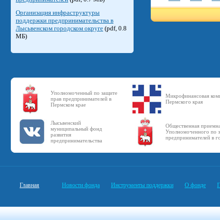
Организация инфраструктуры
поддержки предпринимательства в
Лысьвенском городском округе
(pdf, 0.8
МБ)
Уполномоченный по защите
Микрофинансовая ком
прав предпринимателей в
Пермского края
Пермском крае
Лысьвенский
Общественная приемн
муниципальный фонд
Уполномоченного по з
развития
предпринимателей в г
предпринимательства
Главная
Новости фонда
Инструменты поддержки
О фонде
П