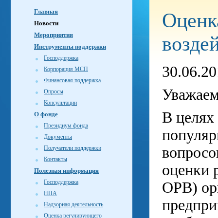
Главная
Оценк
Новости
Мероприятия
возде
Инструменты поддержки
Господдержка
30.06.2
Корпорация МСП
Финансовая поддержка
Уважаем
Опросы
Консультации
В целях
О фонде
Президиум фонда
популяр
Документы
вопросо
Получатели поддержки
Контакты
оценки 
Полезная информация
Господдержка
ОРВ) ор
НПА
предпри
Надзорная деятельность
Оценка регулирующего